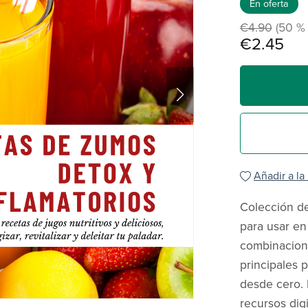
En oferta
€4.90
(50 %
€2.45
Añadir a la
Colección de
para usar en
combinacione
principales 
desde cero. 
recursos dig