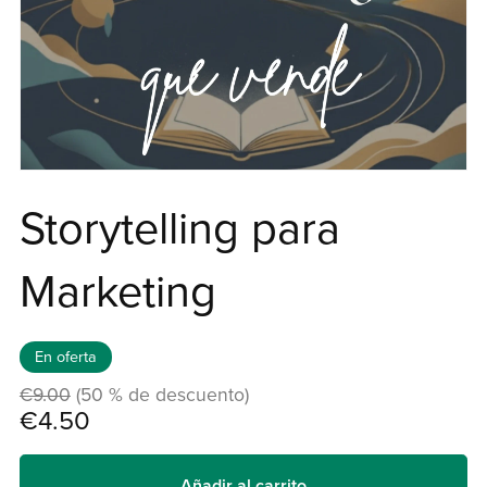
Storytelling para
Marketing
En oferta
€9.00
(50 % de descuento)
€4.50
Añadir al carrito