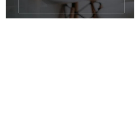
Marketing Faceless – Guía PLR para Vender Sin Mostrar Tu
Cara
€15.00