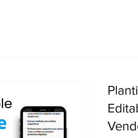
Plant
Edita
Vende