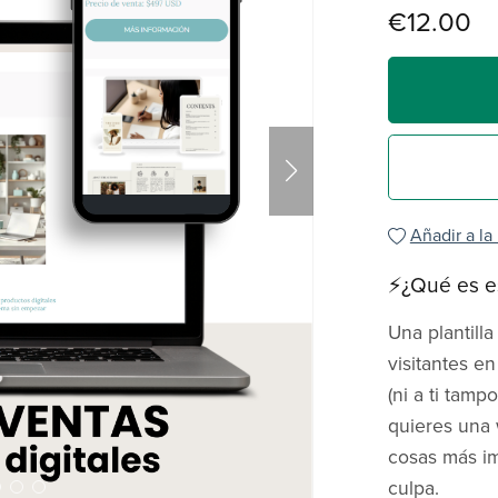
€12.00
Añadir a la
⚡¿Qué es e
Una plantill
visitantes e
(ni a ti tamp
quieres una 
cosas más im
culpa.