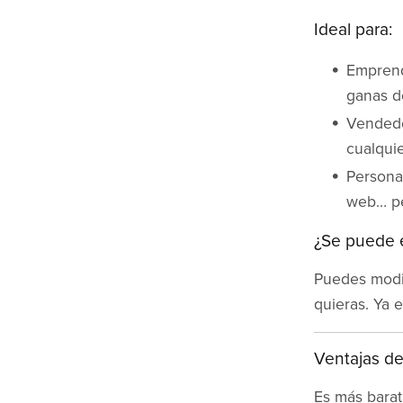
Ideal para:
Emprend
ganas d
Vendedo
cualquie
Personas
web… pe
¿Se puede e
Puedes modif
quieras. Ya e
Ventajas de 
Es más barat