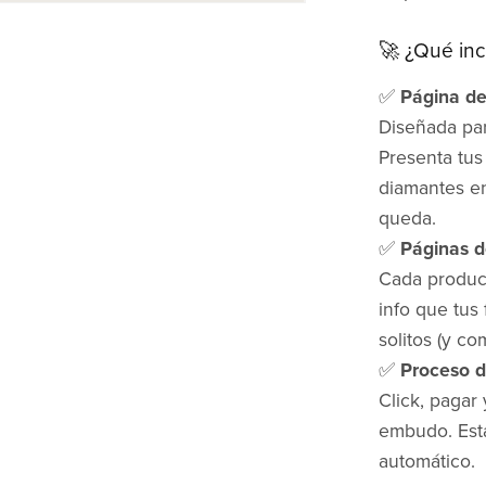
🚀 ¿Qué incl
✅
Página de
Diseñada para
Presenta tus
diamantes en
queda.
✅
Páginas d
Cada product
info que tus
solitos (y c
✅
Proceso d
Click, pagar 
embudo. Está
automático.