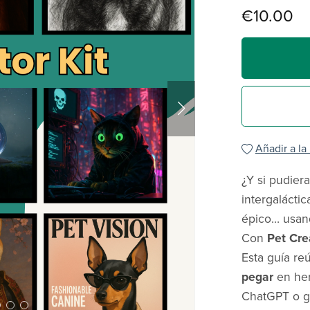
€10.00
Añadir a la
¿Y si pudier
intergalácti
épico… usand
Con
Pet Cre
Esta guía r
pegar
en her
ChatGPT o g