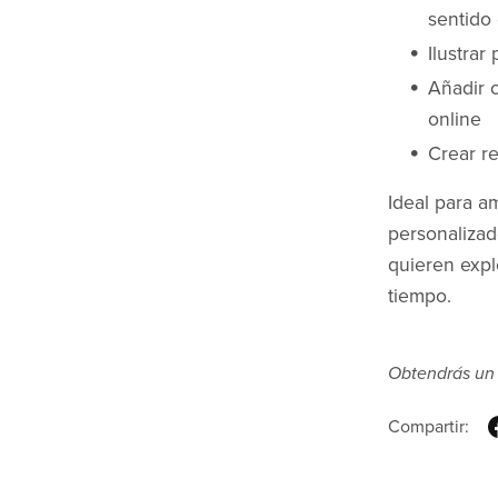
sentido
Ilustrar
Añadir c
online
Crear r
Ideal para a
personalizad
quieren explo
tiempo.
Obtendrás un
Compartir: