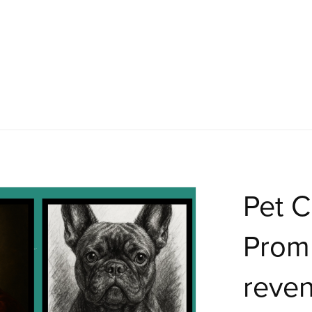
Pet C
Promp
reve