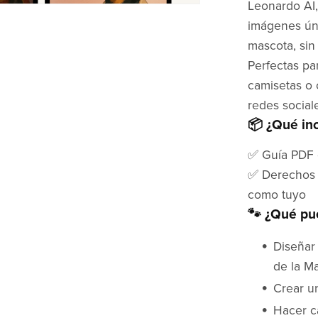
Leonardo AI,
imágenes úni
mascota, sin
Perfectas pa
camisetas o 
redes social
📦 ¿Qué in
✅ Guía PDF 
✅ Derechos M
como tuyo
🐾 ¿Qué pu
Diseñar 
de la M
Crear u
Hacer ca