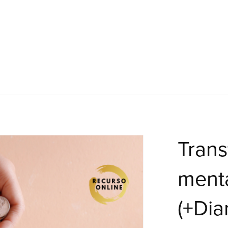
Trans
menta
(+Dia