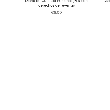
Diario de Cuidado Personal (PLR con
Dia
derechos de reventa)
€6.00