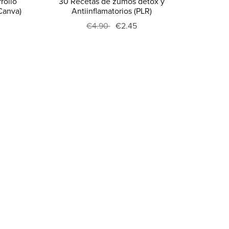
rollo
30 Recetas de zumos detox y
Canva)
Antiinflamatorios (PLR)
€4.90
€2.45