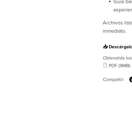
Guía bá
experie
Archivos list
inmediato.
📥 Descárgalo,
Obtendrás los
PDF
(9MB)
Compartir: