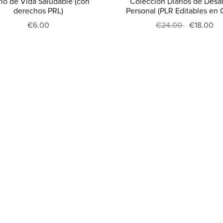
rio de Vida Saludable (con
Colección Diarios de Desar
derechos PRL)
Personal (PLR Editables en 
€6.00
€24.00
€18.00