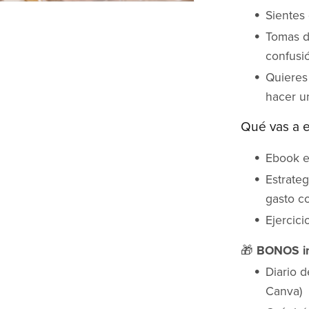
Sientes 
Tomas d
confusi
Quieres 
hacer u
Qué vas a 
Ebook e
Estrateg
gasto c
Ejercici
🎁
BONOS in
Diario d
Canva)