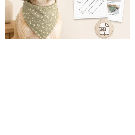
Bandana para Perro con Cierre · Patrón PDF (con Derechos
MRR)
€9.00