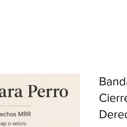
Band
Cierr
Dere