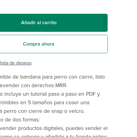
Añadir al carrito
Compra ahora
 lista de deseos
mible de bandana para perro con cierre, listo
 revender con derechos MRR.
o incluye un tutorial paso a paso en PDF y
mprimibles en 5 tamaños para coser una
 perro con cierre de snap o velcro.
o de dos formas:
evender productos digitales, puedes vender el
 como se entrega y añadirlo a tu tienda online