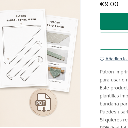
€9.00
Añadir a la
Patrón impri
para usar o
Este product
plantillas i
bandana para
Puedes usarl
Si quieres r
PDF final tal