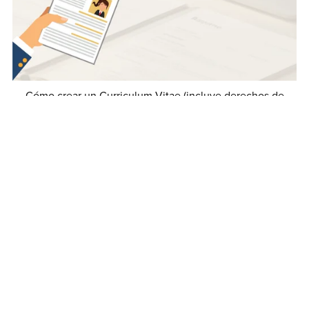
Cómo crear un Curriculum Vitae (incluye derechos de
reventa MRR)
€5.00