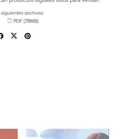
an productos digitales listos para vender.
 siguientes archivos:
PDF
(78MB)