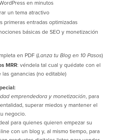
r WordPress en minutos
rar un tema atractivo
us primeras entradas optimizadas
 nociones básicas de SEO y monetización
mpleta en PDF (
Lanza tu Blog en 10 Pasos
)
os MRR
: véndela tal cual y quédate con el
 las ganancias (no editable)
ecial:
idad emprendedora y monetización
, para
mentalidad, superar miedos y mantener el
tu negocio.
deal para quienes quieren empezar su
line con un blog y, al mismo tiempo, para