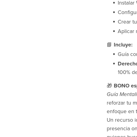
Instala
Configu
Crear t
Aplicar
📘
Incluye:
Guía co
Derech
100% de
🎁
BONO esp
Guía Mental
reforzar tu 
enfoque en 
Un recurso i
presencia on